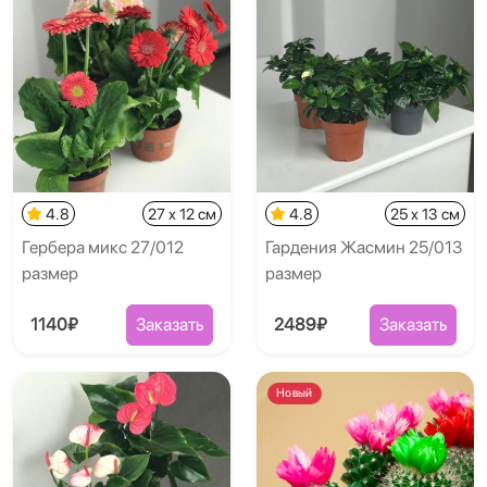
4.8
27 x 12 см
4.8
25 x 13 см
Гербера микс 27/012
Гардения Жасмин 25/013
размер
размер
1140₽
Заказать
2489₽
Заказать
Новый