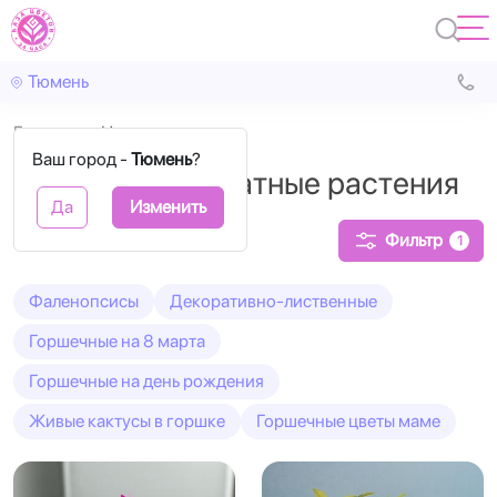
Тюмень
Главная
Цветущие
Ваш город -
Тюмень
?
Цветущие комнатные растения
Да
Изменить
Фильтр
1
Фаленопсисы
Декоративно-лиственные
Горшечные на 8 марта
Горшечные на день рождения
Живые кактусы в горшке
Горшечные цветы маме