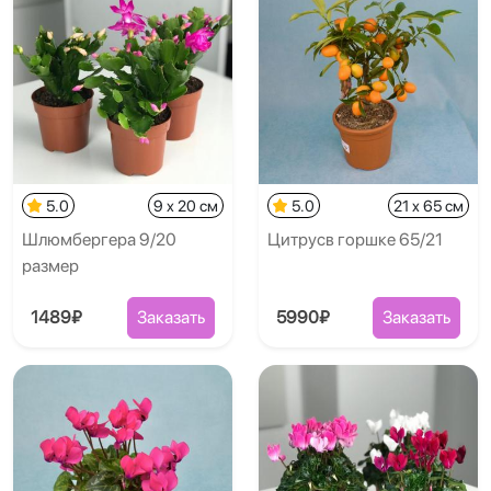
5.0
9 x 20 см
5.0
21 x 65 см
Шлюмбергера 9/20
Цитрусв горшке 65/21
размер
1489₽
Заказать
5990₽
Заказать