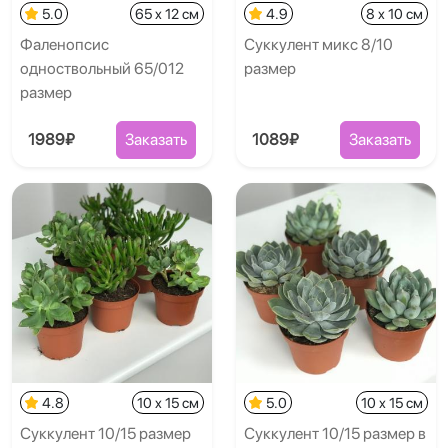
5.0
65 x 12 см
4.9
8 x 10 см
Фаленопсис
Суккулент микс 8/10
одноствольный 65/012
размер
размер
1989₽
Заказать
1089₽
Заказать
4.8
10 x 15 см
5.0
10 x 15 см
Суккулент 10/15 размер
Суккулент 10/15 размер в