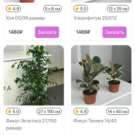
4.9
5 x 8 см
5.0
12 x 25 см
Хоя 05/08 размер
Хлорофитум 25/012
1480₽
Заказать
1489₽
Заказать
5.0
27 x 150 см
4.8
14 x 40 см
Фикус Экзотика 27/150
Фикус Тинеке 14/40
размер