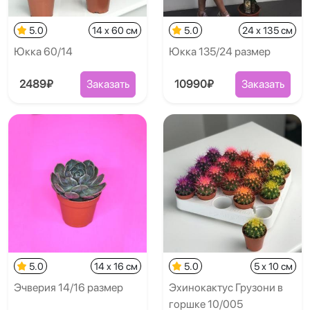
5.0
14 x 60 см
5.0
24 x 135 см
Юкка 60/14
Юкка 135/24 размер
2489₽
Заказать
10990₽
Заказать
5.0
14 x 16 см
5.0
5 x 10 см
Эчверия 14/16 размер
Эхинокактус Грузони в
горшке 10/005