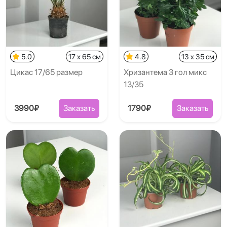
5.0
17 x 65 см
4.8
13 x 35 см
Цикас 17/65 размер
Хризантема 3 гол микс
13/35
3990₽
Заказать
1790₽
Заказать