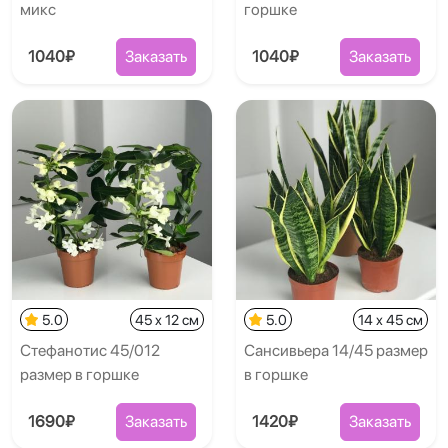
микс
горшке
1040₽
Заказать
1040₽
Заказать
5.0
45 x 12 см
5.0
14 x 45 см
Стефанотис 45/012
Сансивьера 14/45 размер
размер в горшке
в горшке
1690₽
Заказать
1420₽
Заказать