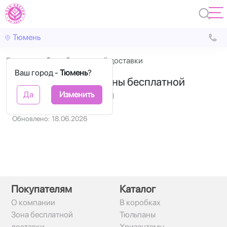
Тюмень
Главная
Зона бесплатной доставки
Ваш город -
Тюмень
?
Зеленым указаны зоны бесплатной
доставки по Тюмени
Да
Изменить
Обновлено: 18.06.2026
Покупателям
Каталог
О компании
В коробках
Зона бесплатной
Тюльпаны
доставки
Хризантемы