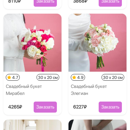
8110₽
Заказать
3868₽
Заказать
4.7
30 x 20 см
4.9
30 x 20 см
Свадебный букет
Свадебный букет
Мирабел
Элегиан
4265₽
Заказать
6227₽
Заказать