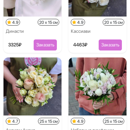
4.9
20 x 15 см
4.9
20 x 15 см
Династи
Кассиави
3325₽
Заказать
4463₽
Заказать
4.7
25 x 15 см
4.9
25 x 15 см