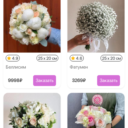
4.9
25 x 20 см
4.6
25 x 20 см
Беллисим
Фатумен
9998₽
Заказать
3269₽
Заказать