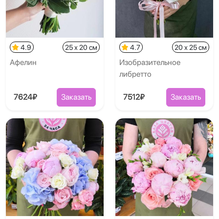
4.9
25 x 20 см
4.7
20 x 25 см
Афелин
Изобразительное
либретто
7624₽
Заказать
7512₽
Заказать