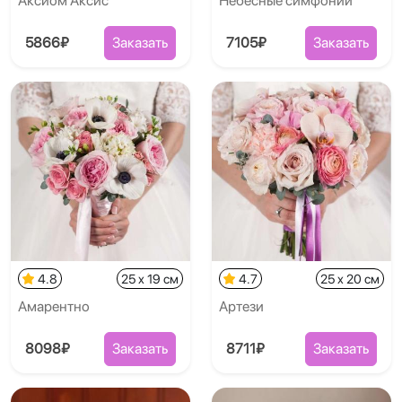
Аксиом Аксис
Небесные симфонии
5866₽
Заказать
7105₽
Заказать
4.8
25 x 19 см
4.7
25 x 20 см
Амарентно
Артези
8098₽
Заказать
8711₽
Заказать