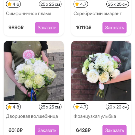
4.6
25 x 25 см
4.7
25 x 25 см
Симфоничное пламя
Серебристый амарант
9890₽
Заказать
10110₽
Заказать
4.8
25 x 25 см
4.7
20 x 20 см
Дворцовая волшебница
Французкая улыбка
6016₽
Заказать
6428₽
Заказать