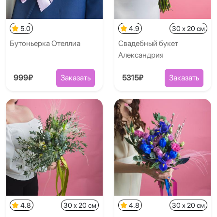
5.0
4.9
30 x 20 см
Бутоньерка Отеллиа
Свадебный букет
Александрия
999₽
Заказать
5315₽
Заказать
4.8
30 x 20 см
4.8
30 x 20 см