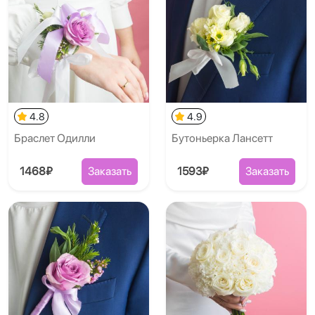
4.8
4.9
​Брасле​т Одилли
Бутоньерка Лансетт
1468₽
Заказать
1593₽
Заказать