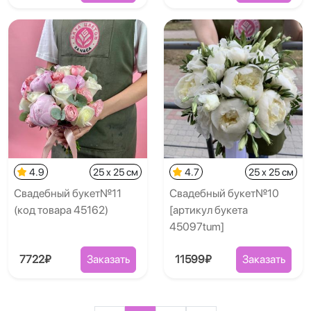
4.9
25 x 25 см
4.7
25 x 25 см
Свадебный букет№11
Свадебный букет№10
(код товара 45162)
[артикул букета
45097tum]
7722₽
Заказать
11599₽
Заказать