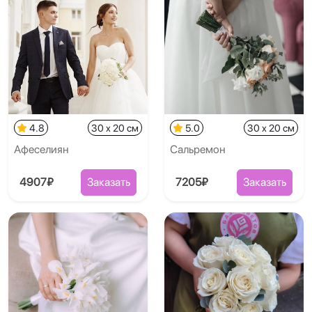
4.8
30 x 20 см
5.0
30 x 20 см
Афеселиян
Сальремон
4907₽
Заказать
7205₽
Заказать