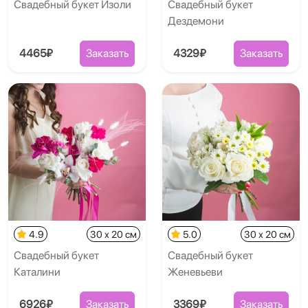
Свадебный букет Изоли
Свадебный букет
Дездемони
4465₽
Заказать
4329₽
Заказать
4.9
30 x 20 см
5.0
30 x 20 см
Свадебный букет
Свадебный букет
Каталини
Женевьеви
6926₽
Заказать
3369₽
Заказать