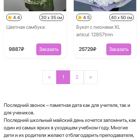
4.4
30 x 35 см
4.5
40 x 50 см
Цветная самбука
Букет с пионами XL
articul: 12857tmn
9887₽
Заказать
25729₽
Заказать
«
1
2
»
Последний звонок – памятная дата как для учителя, так и
для учеников.
Последний школьный майский день хочется запомнить, как
один из самых ярких в уходящем учебном году. Многие
дети и их родители желают отблагодарить преподавателя,