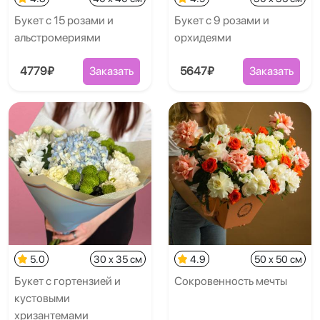
Букет с 15 розами и
Букет с 9 розами и
альстромериями
орхидеями
4779₽
Заказать
5647₽
Заказать
5.0
30 x 35 см
4.9
50 x 50 см
Букет с гортензией и
Сокровенность мечты
кустовыми
хризантемами