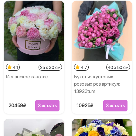
4.1
25 x 30 см
4.7
40 x 50 см
Испанское канотье
Букет из кустовых
розовых роз артикул:
13923tum
20459₽
Заказать
10925₽
Заказать