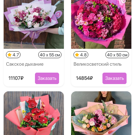
4.7
40 x 55 см
4.8
40 x 50 см
Сакское дыхание
Великосветский стиль
11107₽
Заказать
14854₽
Заказать