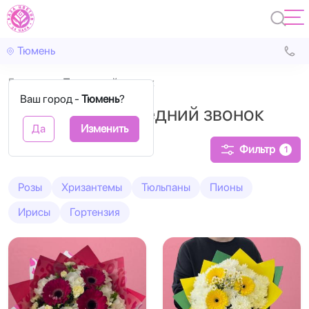
Тюмень
Главная
Последний звонок
Ваш город -
Тюмень
?
Букеты на Последний звонок
Да
Изменить
Фильтр
1
Розы
Хризантемы
Тюльпаны
Пионы
Ирисы
Гортензия