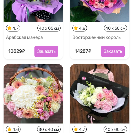
4.7
40 x 65 см
4.9
40 x 50 см
Арабская манера
Восторженный король
10629₽
Заказать
14287₽
Заказать
4.6
30 x 40 см
4.7
40 x 60 см