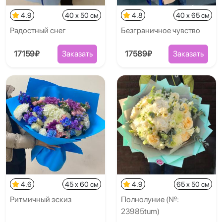
4.9
40 x 50 см
4.8
40 x 65 см
Радостный снег
Безграничное чувство
17159₽
Заказать
17589₽
Заказать
4.6
45 x 60 см
4.9
65 x 50 см
Ритмичный эскиз
Полнолуние (№:
23985tum)