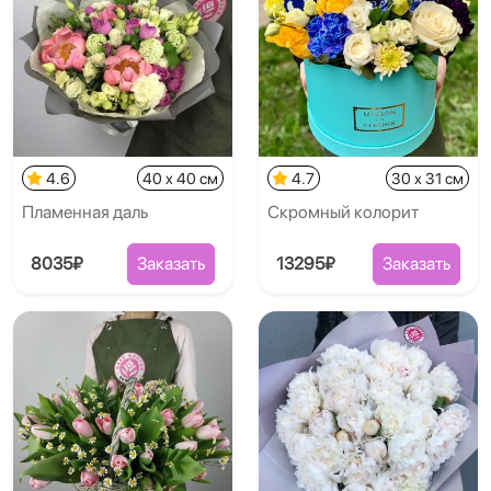
4.6
40 x 40 см
4.7
30 x 31 см
Пламенная даль
Скромный колорит
8035₽
Заказать
13295₽
Заказать