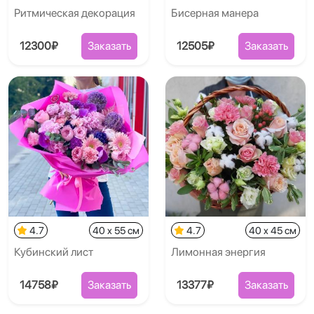
Ритмическая декорация
Бисерная манера
12300₽
Заказать
12505₽
Заказать
4.7
40 x 55 см
4.7
40 x 45 см
Кубинский лист
Лимонная энергия
14758₽
Заказать
13377₽
Заказать