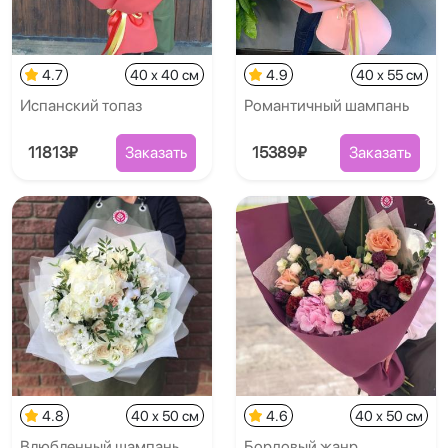
4.7
40 x 40 см
4.9
40 x 55 см
Испанский топаз
Романтичный шампань
11813₽
Заказать
15389₽
Заказать
4.8
40 x 50 см
4.6
40 x 50 см
Влюбленный шампань
Бордовый жанр