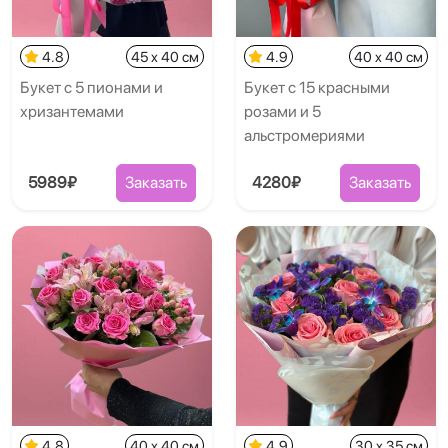
4.8
45 x 40 см
4.9
40 x 40 см
Букет с 5 пионами и
Букет с 15 красными
хризантемами
розами и 5
альстромериями
5989₽
Заказать
4280₽
Заказать
4.8
40 x 40 см
4.9
30 x 35 см