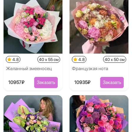
4.8
40 x 55 см
4.8
40 x 50 см
Желанный змееносец
Французкая нота
10957₽
Заказать
10935₽
Заказать