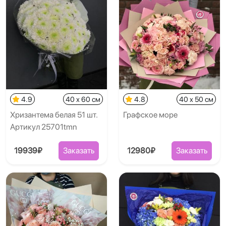
4.9
40 x 60 см
4.8
40 x 50 см
Хризантема белая 51 шт.
Графское море
Артикул 25701tmn
19939₽
Заказать
12980₽
Заказать