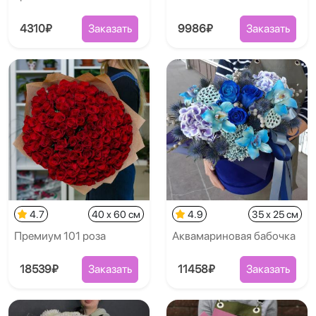
4310₽
Заказать
9986₽
Заказать
4.7
40 x 60 см
4.9
35 x 25 см
Премиум 101 роза
Аквамариновая бабочка
18539₽
Заказать
11458₽
Заказать