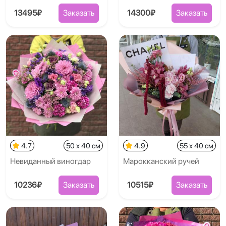
13495₽
Заказать
14300₽
Заказать
4.7
50 x 40 см
4.9
55 x 40 см
Невиданный виногдар
Марокканский ручей
10236₽
Заказать
10515₽
Заказать