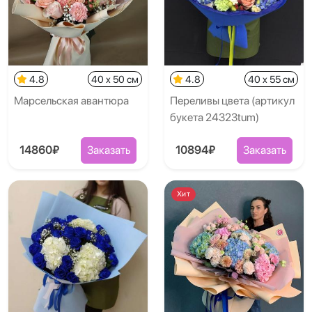
4.8
40 x 50 см
4.8
40 x 55 см
Марсельская авантюра
Переливы цвета (артикул
букета 24323tum)
14860₽
Заказать
10894₽
Заказать
Хит