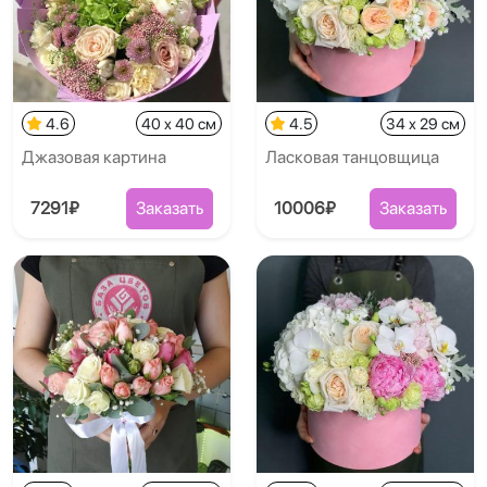
4.6
40 x 40 см
4.5
34 x 29 см
Джазовая картина
Ласковая танцовщица
7291₽
Заказать
10006₽
Заказать