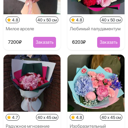
4.8
40 x 50 см
4.8
40 x 50 см
Милое арселе
Любимый палудаментум
7200₽
Заказать
6203₽
Заказать
4.7
40 x 45 см
4.8
40 x 45 см
Радужное мгновение
Изобразительный