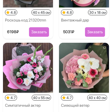
4.8
40 x 45 см
4.8
30 x 18 см
Роскошь код 21320tmn
Винтажный дар
6198₽
Заказать
5031₽
Заказать
4.7
40 x 55 см
4.7
40 x 40 см
Симпатичный актер
Сияющий ветер