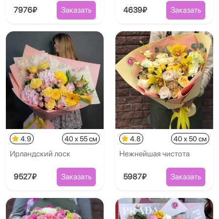
7976₽
Заказать
4639₽
Заказать
4.9
40 x 55 см
4.8
40 x 50 см
Ирландский лоск
Нежнейшая чистота
9527₽
Заказать
5987₽
Заказать