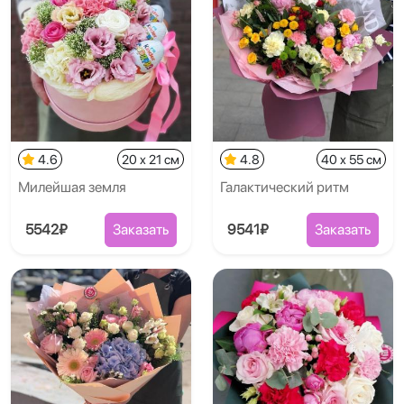
4.6
20 x 21 см
4.8
40 x 55 см
Милейшая земля
Галактический ритм
5542₽
Заказать
9541₽
Заказать