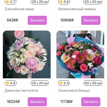
4.7
25 x 25 см
4.6
30 x 30 см
Елисейская зима
Великолепный ливень
5426₽
Заказать
10906₽
Заказать
4.6
25 x 25 см
4.5
40 x 50 см
Дамская пантолета
Ониксовое бальцо
16224₽
Заказать
11738₽
Заказать