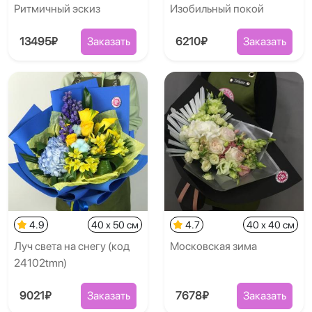
Ритмичный эскиз
Изобильный покой
13495₽
Заказать
6210₽
Заказать
4.9
40 x 50 см
4.7
40 x 40 см
Луч света на снегу (код
Московская зима
24102tmn)
9021₽
Заказать
7678₽
Заказать