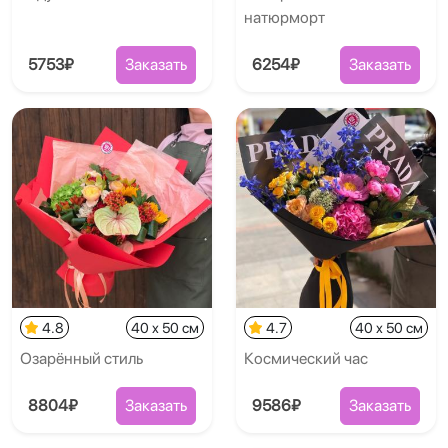
натюрморт
5753₽
Заказать
6254₽
Заказать
4.8
40 x 50 см
4.7
40 x 50 см
Озарённый стиль
Космический час
8804₽
Заказать
9586₽
Заказать