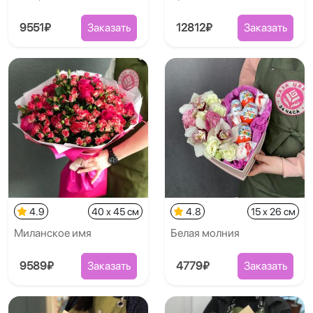
9551₽
Заказать
12812₽
Заказать
4.9
40 x 45 см
4.8
15 x 26 см
Миланское имя
Белая молния
9589₽
Заказать
4779₽
Заказать