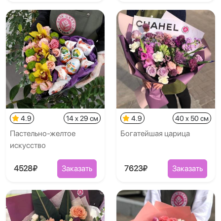
4.9
14 x 29 см
4.9
40 x 50 см
Пастельно-желтое
Богатейшая царица
искусство
4528₽
Заказать
7623₽
Заказать