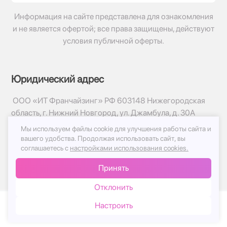
Информация на сайте представлена для ознакомления
и не является офертой; все права защищены, действуют
условия публичной оферты.
Юридический адрес
ООО «ИТ Франчайзинг» РФ 603148 Нижегородская
область, г. Нижний Новгород, ул. Джамбула, д. 30А
Мы используем файлы cookie для улучшения работы сайта и
© 2017-2026г, База Цветов 24.ру
вашего удобства.
Продолжая использовать сайт, вы
Политика конфиденциальности
соглашаетесь с
настройками использования cookies.
Публичная оферта
Принять
Принимаем к оплате
Отклонить
Настроить
Каталог
Корзина
Чат
Войти