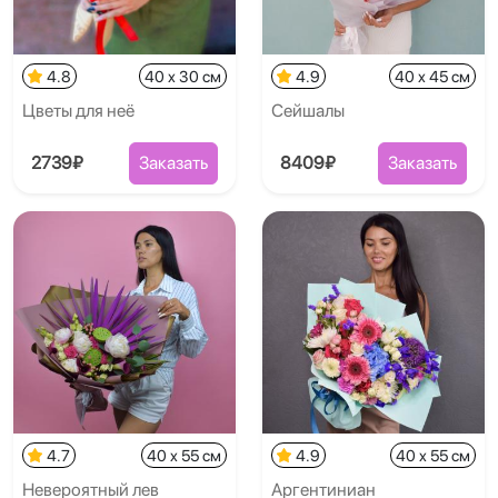
4.8
40 x 30 см
4.9
40 x 45 см
Цветы для неё
Сейшалы
2739₽
Заказать
8409₽
Заказать
4.7
40 x 55 см
4.9
40 x 55 см
Невероятный лев
Аргентиниан