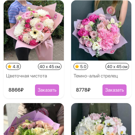
4.8
40 x 45 см
5.0
40 x 45 см
Цветочная чистота
Темно-алый стрелец
8866₽
Заказать
8778₽
Заказать