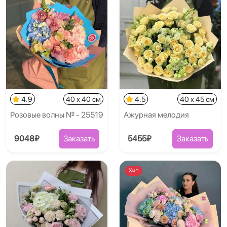
4.9
40 x 40 см
4.5
40 x 45 см
Розовые волны № - 25519
Ажурная мелодия
9048₽
Заказать
5455₽
Заказать
Хит