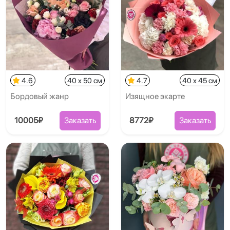
4.6
40 x 50 см
4.7
40 x 45 см
Бордовый жанр
Изящное экарте
10005₽
Заказать
8772₽
Заказать