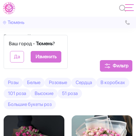
Тюмень
Главная
Кустовые
Ваш город -
Тюмень
?
Кустовые розы
Да
Изменить
Фильтр
Розы
Белые
Розовые
Сердца
В коробках
101 роза
Высокие
51 роза
Большие букеты роз