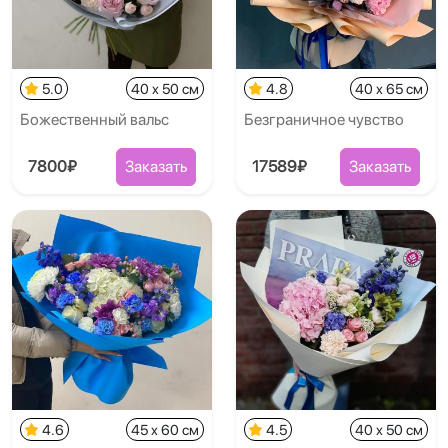
5.0
40 x 50 см
4.8
40 x 65 см
Божественный вальс
Безграничное чувство
7800₽
Заказать
17589₽
Заказать
4.6
45 x 60 см
4.5
40 x 50 см