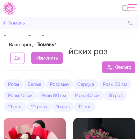
Тюмень
Главная
Российские
Ваш город -
Тюмень
?
Букеты из российских роз
Да
Изменить
Фильтр
Розы
Белые
Розовые
Сердца
Розы 50 см
Розы 70 см
Розы 80 см
Розы 40 см
35 роз
25 роз
21 роза
15 роз
11 роз