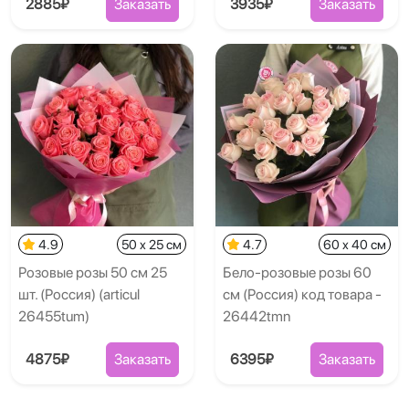
2885₽
Заказать
3935₽
Заказать
4.9
50 x 25 см
4.7
60 x 40 см
Розовые розы 50 см 25
Бело-розовые розы 60
шт. (Россия) (articul
см (Россия) код товара -
26455tum)
26442tmn
4875₽
Заказать
6395₽
Заказать