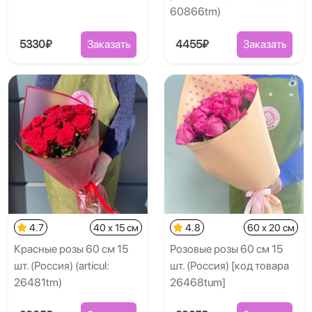
60866tm)
5330₽
Заказать
4455₽
Заказать
4.7
40 x 15 см
4.8
60 x 20 см
Красные розы 60 см 15
Розовые розы 60 см 15
шт. (Россия) (articul:
шт. (Россия) [код товара
26481tm)
26468tum]