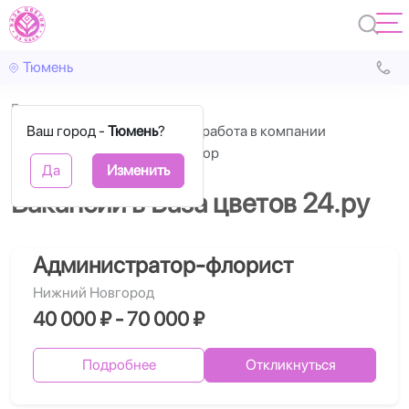
Тюмень
Главная
Ваш город -
Вакансии База Цветов 24 работа в компании
Тюмень
?
помощник флориста оператор
Да
Изменить
Вакансии в База цветов 24.ру
Администратор-флорист
Нижний Новгород
40 000 ₽ - 70 000 ₽
Подробнее
Откликнуться