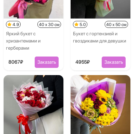
4.9
40 x 30 см
5.0
40 x 50 см
Яркий букет с
Букет с гортензией и
хризантемами и
гвоздиками для девушки
герберами
8067₽
Заказать
4955₽
Заказать