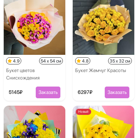
4.9
54 x 54 см
4.8
35 x 32 см
Букет цветов
Букет Жемчуг Красоты
Снисхождения
5145₽
Заказать
6297₽
Заказать
Новый