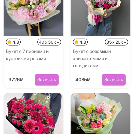
4.8
40 x 30 см
4.8
35 x 20 см
Букет с 7 пионами и
Букет с розовыми
кустовыми розами
хризантемами и
гвоздиками
9726₽
Заказать
4035₽
Заказать