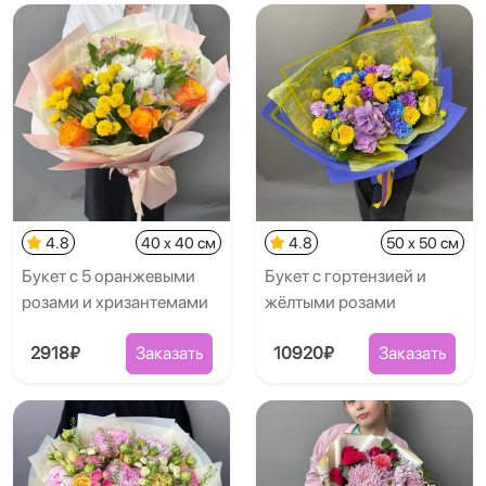
4.8
40 x 40 см
4.8
50 x 50 см
Букет с 5 оранжевыми
Букет с гортензией и
розами и хризантемами
жёлтыми розами
2918₽
Заказать
10920₽
Заказать