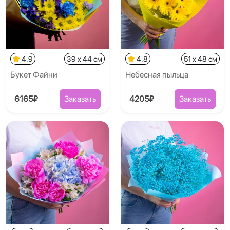
4.9
39 x 44 см
4.8
51 x 48 см
Букет Файни
Небесная пыльца
6165₽
Заказать
4205₽
Заказать