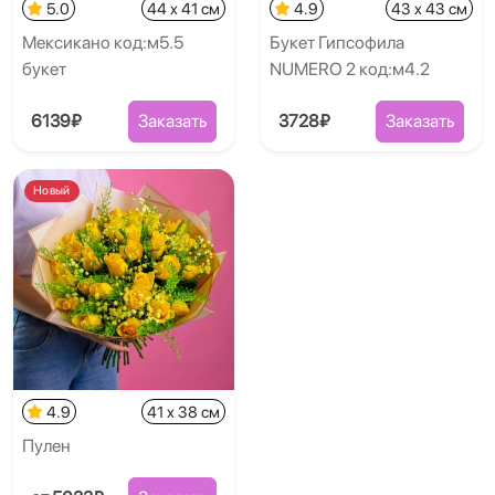
5.0
44 x 41 см
4.9
43 x 43 см
Мексикано код:м5.5
Букет Гипсофила
букет
NUMERO 2 код:м4.2
6139₽
Заказать
3728₽
Заказать
Новый
4.9
41 x 38 см
Пулен