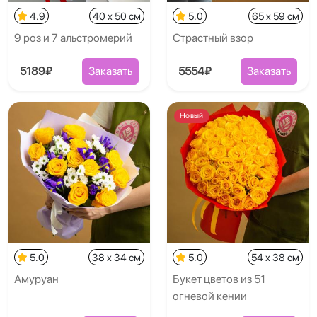
4.9
40 x 50 см
5.0
65 x 59 см
9 роз и 7 альстромерий
Страстный взор
5189₽
Заказать
5554₽
Заказать
Новый
5.0
38 x 34 см
5.0
54 x 38 см
Амуруан
Букет цветов из 51
огневой кении