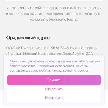
Информация на сайте представлена для ознакомления
и не является офертой; все права защищены, действуют
условия публичной оферты.
Юридический адрес
ООО «ИТ Франчайзинг» РФ 603148 Нижегородская
область, г. Нижний Новгород, ул. Джамбула, д. 30А
Мы используем файлы cookie для улучшения работы сайта и
© 2017-2026г, База Цветов 24.ру
вашего удобства.
Продолжая использовать сайт, вы
Политика конфиденциальности
соглашаетесь с
настройками использования cookies.
Публичная оферта
Принять
Принимаем к оплате
Отклонить
Настроить
Каталог
Корзина
Чат
Войти