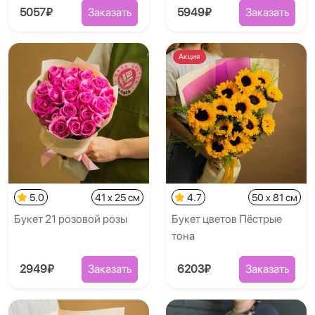
5057₽
Заказать
5949₽
Заказать
Акция
5.0
41 x 25 см
4.7
50 x 81 см
Букет 21 розовой розы
Букет цветов Пёстрые
тона
2949₽
Заказать
6203₽
Заказать