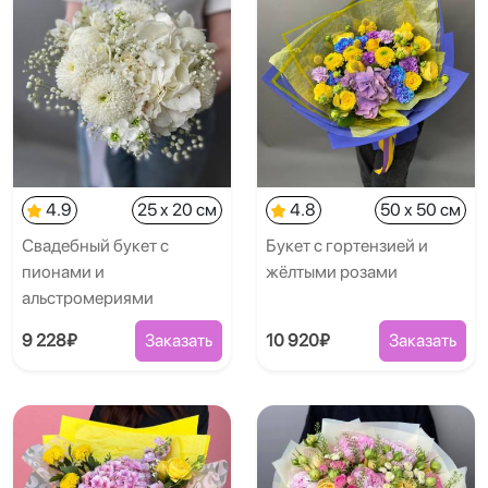
4.9
25 x 20 см
4.8
50 x 50 см
Свадебный букет с
Букет с гортензией и
пионами и
жёлтыми розами
альстромериями
9 228₽
Заказать
10 920₽
Заказать