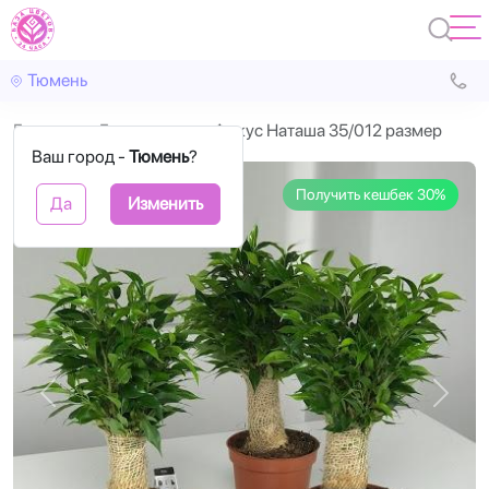
Тюмень
Главная
Горшечные
Фикус Наташа 35/012 размер
Ваш город -
Тюмень
?
Получить кешбек 30%
Да
Изменить
Назад
Впере