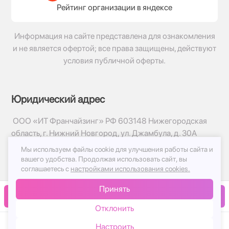
Рейтинг организации в яндексе
Информация на сайте представлена для ознакомления
и не является офертой; все права защищены, действуют
условия публичной оферты.
Юридический адрес
ООО «ИТ Франчайзинг» РФ 603148 Нижегородская
область, г. Нижний Новгород, ул. Джамбула, д. 30А
Мы используем файлы cookie для улучшения работы сайта и
© 2017-2026г, База Цветов 24.ру
вашего удобства.
Продолжая использовать сайт, вы
Политика конфиденциальности
соглашаетесь с
настройками использования cookies.
Публичная оферта
Принять
Принимаем к оплате
В корзину
Отклонить
Настроить