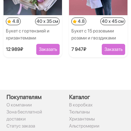
4.8
40 x 35 см
4.8
40 x 45 см
Букет с гортензией и
Букет с 15 розовыми
хризантемами
розами и гвоздиками
12 989₽
Заказать
7 947₽
Заказать
Покупателям
Каталог
О компании
В коробках
Зона бесплатной
Тюльпаны
доставки
Хризантемы
Статус заказа
Альстромерии