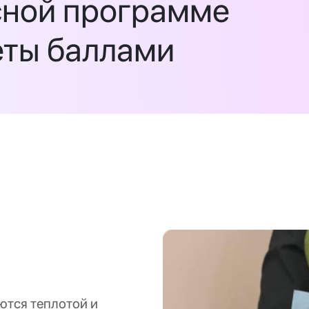
сной программе
еты баллами
ются теплотой и