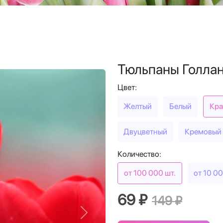
Тюльпаны Голла
Цвет:
Желтый
Белый
Кра
Двуцветный
Кремовый
Количество:
от 100 000 шт.
от 10 00
69 ₽
149 ₽
Next