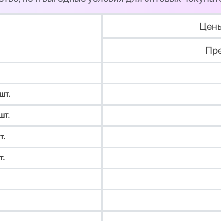
Цены
Пре
шт.
шт.
т.
т.