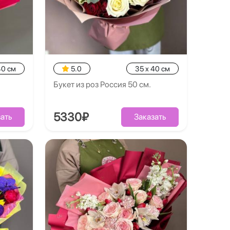
40 см
5.0
35 x 40 см
Букет из роз Россия 50 см.
5330₽
ать
Заказать