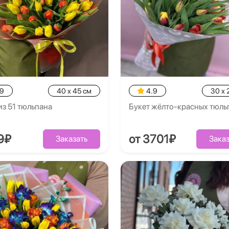
.9
40 x 45 см
4.9
30 x 
из 51 тюльпана
Букет жёлто-красных тюль
9₽
от 3701₽
Заказать
Заказ