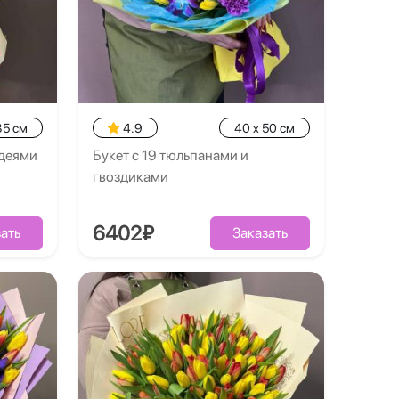
35 см
4.9
40 x 50 см
идеями
Букет с 19 тюльпанами и
гвоздиками
6402₽
ать
Заказать