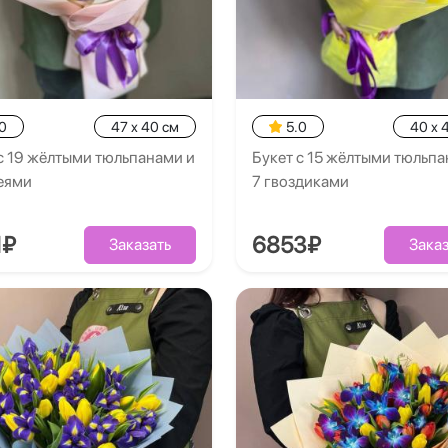
0
47 x 40 см
5.0
40 x 
с 19 жёлтыми тюльпанами и
Букет с 15 жёлтыми тюльпа
еями
7 гвоздиками
1₽
6853₽
Заказать
Заказ