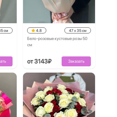
35 см
4.8
47 x 35 см
Бело-розовые кустовые розы 50
см
от 3143₽
ать
Заказать