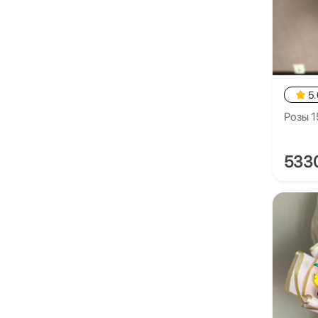
5.
Розы 1
533