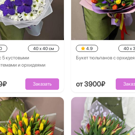
0
40 x 40 см
4.9
40 x 
с 5 кустовыми
Букет тюльпанов с орхиде
нтемами и орхидеями
9₽
от 3900₽
Заказать
Заказ