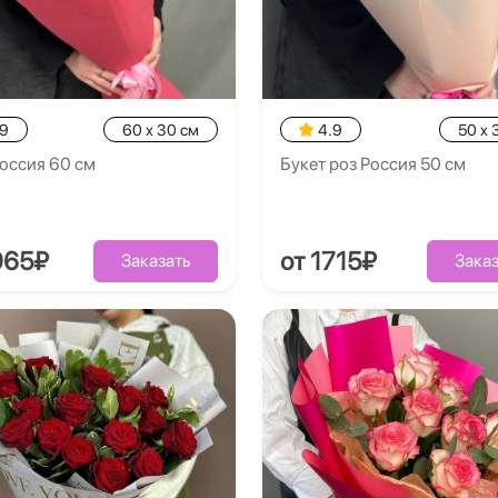
.9
60 x 30 см
4.9
50 x 
оссия 60 см
Букет роз Россия 50 см
965₽
от 1715₽
Заказать
Заказ