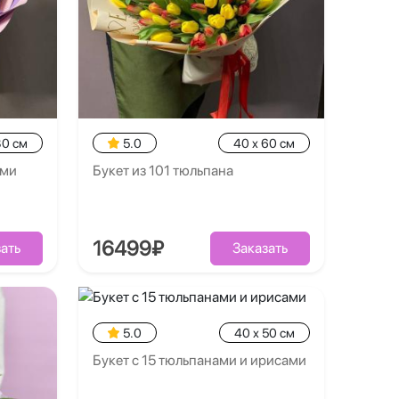
30 см
5.0
40 x 60 см
ями
Букет из 101 тюльпана
16499₽
ать
Заказать
5.0
40 x 50 см
Букет с 15 тюльпанами и ирисами