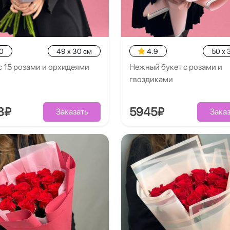
0
49 x 30 см
4.9
50 x 
с 15 розами и орхидеями
Нежный букет с розами и
гвоздиками
8₽
5945₽
Заказать
Заказ