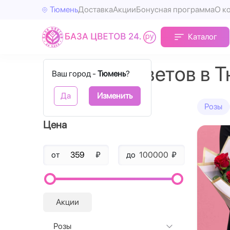
Тюмень
Доставка
Акции
Бонусная программа
О к
Каталог
Доставка цветов в 
Ваш город -
Тюмень
?
Да
Изменить
Фильтры
Розы
Цена
от
₽
до
₽
Акции
Розы