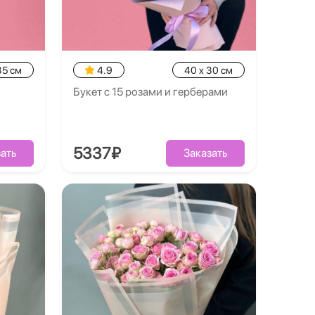
35 см
4.9
40 x 30 см
Букет с 15 розами и герберами
5337₽
ать
Заказать