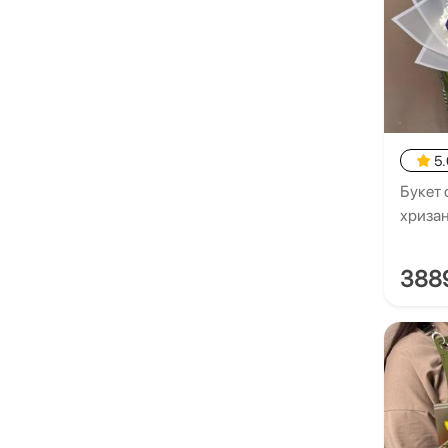
5.
Букет 
хриза
388