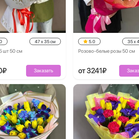
0
47 x 35 см
5.0
35 x 
5 шт 50 см
Розово-белые розы 50 см
0₽
от 3241₽
Заказать
Заказ