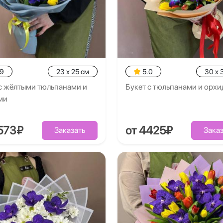
.9
23 x 25 см
5.0
30 x 
с жёлтыми тюльпанами и
Букет с тюльпанами и орх
ми
573₽
от 4425₽
Заказать
Заказ