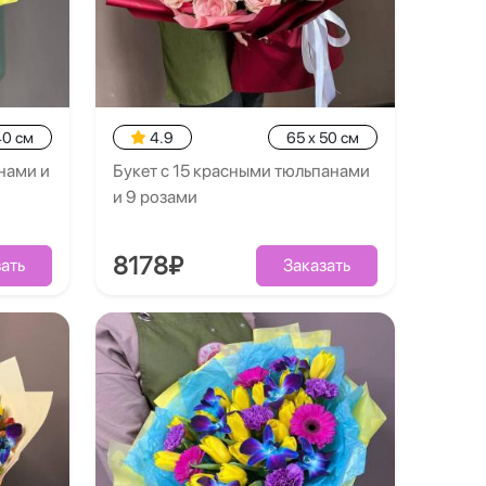
40 см
4.9
65 x 50 см
нами и
Букет с 15 красными тюльпанами
и 9 розами
8178₽
ать
Заказать