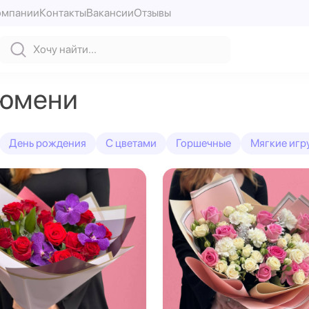
омпании
Контакты
Вакансии
Отзывы
Тюмени
День рождения
С цветами
Горшечные
Мягкие игр