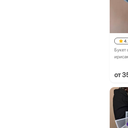
4
Букет 
ириса
от 3