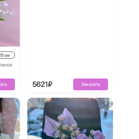
25 см
панов
5621₽
ать
Заказать