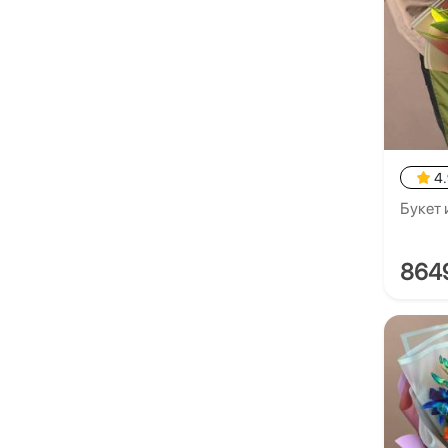
4
Букет 
864