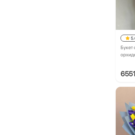
5.
Букет 
орхид
655